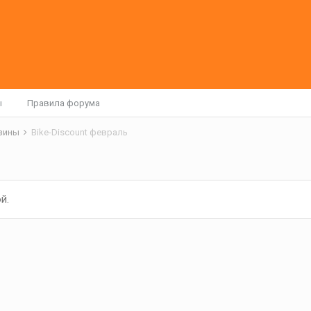
ы
Правила форума
азины
Bike-Discount февраль
й.