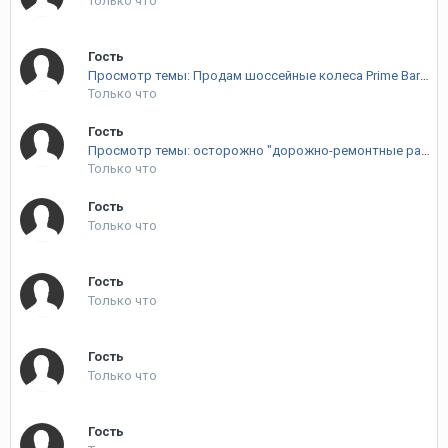
Только что
Гость
Просмотр темы: Продам шоссейные колеса Prime Baroudeur
Только что
Гость
Просмотр темы: осторожно "дорожно-ремонтные работы"
Только что
Гость
Только что
Гость
Только что
Гость
Только что
Гость