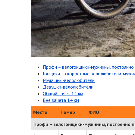
Профи – велогонщики-мужчины, постоянно
Гонщики – скоростные велолюбители-мужч
Мужчины-велолюбители
Девушки-велолюбители
Общий зачет 14 км
Вне зачета 14 км
Место
Номер
ФИО
Профи – велогонщики-мужчины, постоянно 