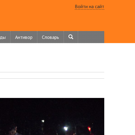
Войти на сайт
нды
Антивор
Словарь