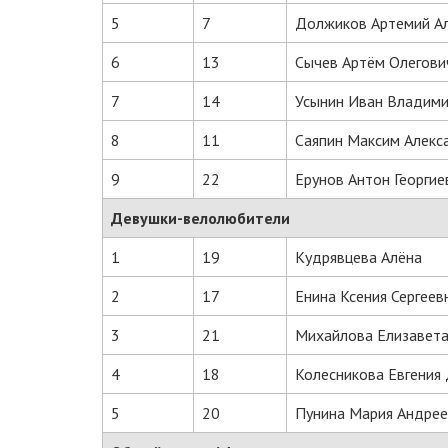
5
7
Должиков Артемий А
6
13
Сычев Артём Олегови
7
14
Усынин Иван Владим
8
11
Саяпин Максим Алекс
9
22
Ерунов Антон Георгие
Девушки-велолюбители
1
19
Кудрявцева Алёна
2
17
Енина Ксения Сергеев
3
21
Михайлова Елизавета
4
18
Колесникова Евгения
5
20
Пунина Мария Андрее