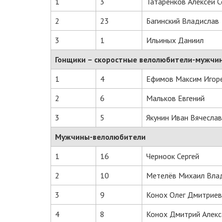
1
3
Татаренков Алексей С
2
23
Багинский Владислав
3
1
Ильиных Даниил
Гонщики – скоростные велолюбители-мужчи
1
4
Ефимов Максим Игор
2
6
Мальков Евгений
3
5
Якунин Иван Вячесла
Мужчины-велолюбители
1
16
Черноок Сергей
2
10
Метелёв Михаил Вла
3
9
Конох Олег Дмитриев
4
8
Конох Дмитрий Алек