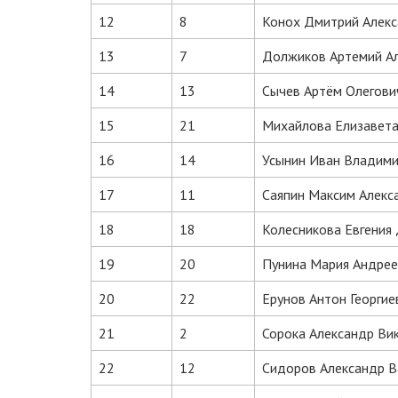
12
8
Конох Дмитрий Алек
13
7
Должиков Артемий А
14
13
Сычев Артём Олегови
15
21
Михайлова Елизавета
16
14
Усынин Иван Владим
17
11
Саяпин Максим Алекс
18
18
Колесникова Евгения
19
20
Пунина Мария Андрее
20
22
Ерунов Антон Георгие
21
2
Сорока Александр Ви
22
12
Сидоров Александр В