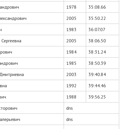
сандрович
1978
35:08.66
лександрович
2005
35:50.22
ч
1983
36:07.07
 Сергеевна
2005
38:06.50
ирович
1984
38:31.24
андрович
1985
38:50.39
 Дмитриевна
2003
39:40.84
вна
1992
39:44.46
вич
1988
39:56.25
кторович
dns
алерьевич
dns