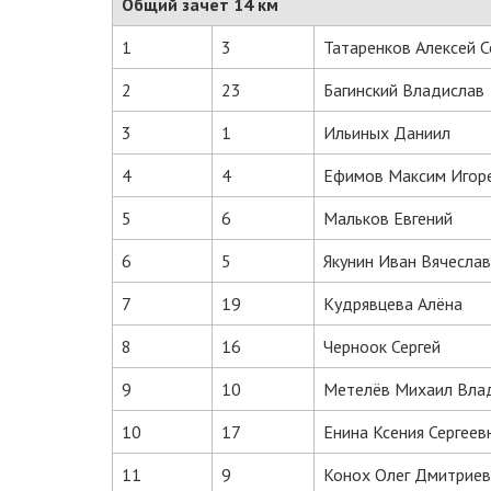
Общий зачет 14 км
1
3
Татаренков Алексей С
2
23
Багинский Владислав
3
1
Ильиных Даниил
4
4
Ефимов Максим Игор
5
6
Мальков Евгений
6
5
Якунин Иван Вячесла
7
19
Кудрявцева Алёна
8
16
Черноок Сергей
9
10
Метелёв Михаил Вла
10
17
Енина Ксения Сергеев
11
9
Конох Олег Дмитриев