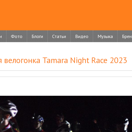
и
Фото
Блоги
Статьи
Видео
Музыка
Бре
велогонка Tamara Night Race 2023