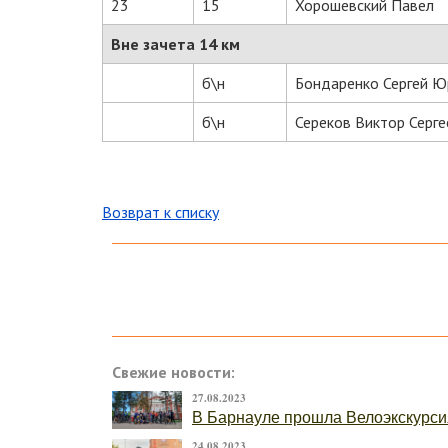
23
15
Хорошевский Павел
Вне зачета 14 км
б\н
Бондаренко Сергей Ю
б\н
Сереков Виктор Серге
Возврат к списку
Свежие новости:
27.08.2023
В Барнауле прошла Велоэкскурси
24.08.2023