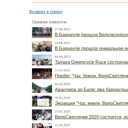
Возврат к списку
Свежие новости:
27.08.2023
В Барнауле прошла Велоэкскурси
24.08.2023
В Барнауле прошла уникальная ис
04.06.2023
Tamara Greencycle Race состоялас
21.03.2021
Пробег "Час Земли. ВелоСветлячк
06.04.2020
Авантюра до Бали: два барнаульца
30.03.2020
Экоакция "Час земли. ВелоСветляч
25.03.2020
ВелоСветлячки 2020 состоятся, н
12.10.2019