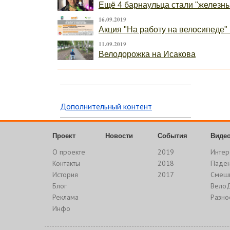
Ещё 4 барнаульца стали "железн
16.09.2019
Акция "На работу на велосипеде" 
11.09.2019
Велодорожка на Исакова
Дополнительный контент
Проект
Новости
События
Виде
О проекте
2019
Интер
Контакты
2018
Паде
История
2017
Смеш
Блог
Вело
Реклама
Разно
Инфо