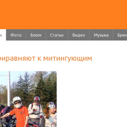
и
Фото
Блоги
Статьи
Видео
Музыка
Бре
приравняют к митингующим