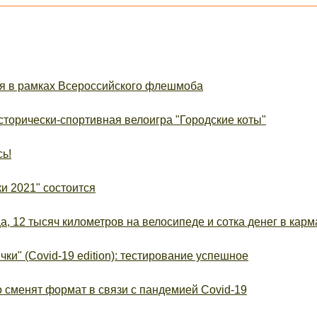
я в рамках Всероссийского флешмоба
торически-спортивная велоигра "Городские коты"
ь!
и 2021" состоится
, 12 тысяч километров на велосипеде и сотка денег в карм
ки" (Covid-19 edition): тестирование успешное
о сменят формат в связи с пандемией Covid-19