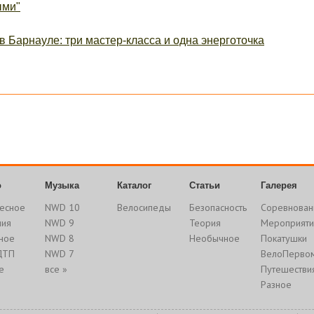
ыми"
в Барнауле: три мастер-класса и одна энерготочка
о
Музыка
Каталог
Статьи
Галерея
есное
NWD 10
Велосипеды
Безопасность
Соревнован
ния
NWD 9
Теория
Мероприяти
ное
NWD 8
Необычное
Покатушки
ДТП
NWD 7
ВелоПерво
е
все »
Путешестви
Разное