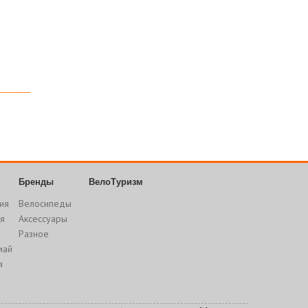
Бренды
ВелоТуризм
ия
Велосипеды
я
Аксессуары
Разное
май
я