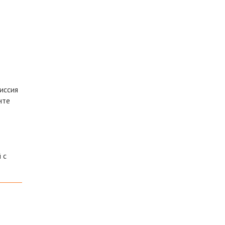
иссия
нте
 с