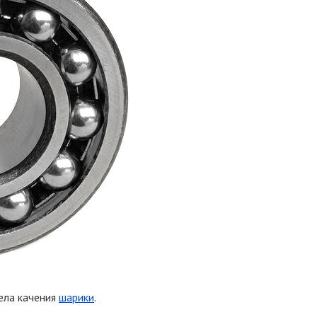
ела качения
шарики
.