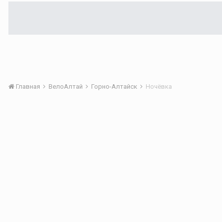
Главная
ВелоАлтай
Горно-Алтайск
Ночёвка