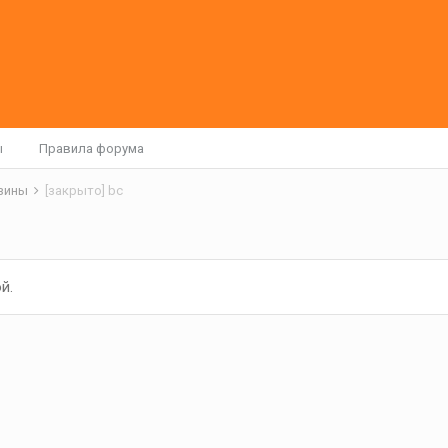
ы
Правила форума
азины
[закрыто] bc
й.