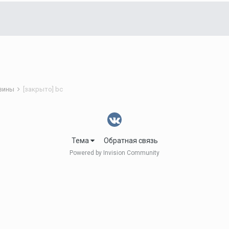
азины
[закрыто] bc
Тема
Обратная связь
Powered by Invision Community