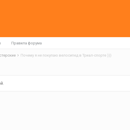
ы
Правила форума
астерские
Почему я не покупаю велосипед в Триал-спорте )))
й.