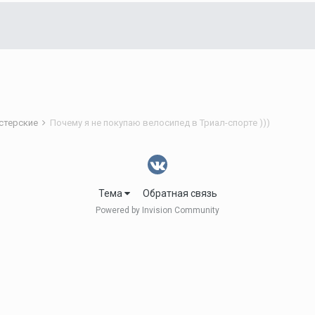
астерские
Почему я не покупаю велосипед в Триал-спорте )))
Тема
Обратная связь
Powered by Invision Community