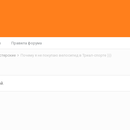
ы
Правила форума
астерские
Почему я не покупаю велосипед в Триал-спорте )))
й.