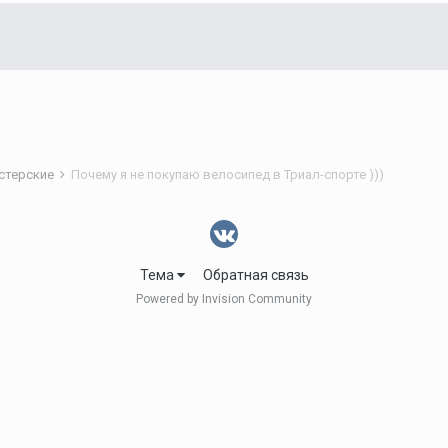
астерские
Почему я не покупаю велосипед в Триал-спорте )))
Тема
Обратная связь
Powered by Invision Community