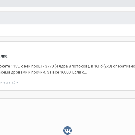
олка
окете 1155, с ней проц i7 3770 (4 ядра 8 потоков), и 16Гб (2х8) операти
семи дровами и прочим. За все 16000. Если с...
(и ещё 2 )