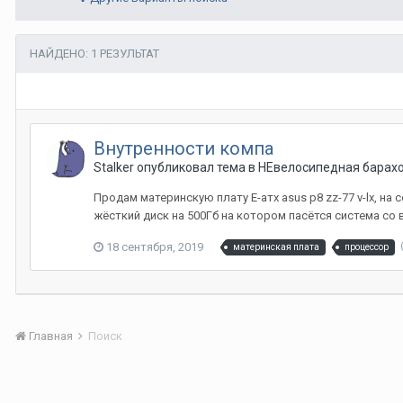
НАЙДЕНО: 1 РЕЗУЛЬТАТ
Внутренности компа
Stalker
опубликовал тема в
НЕвелосипедная барах
Продам материнскую плату Е-атх asus p8 zz-77 v-lx, на с
жёсткий диск на 500Гб на котором пасётся система со в
18 сентября, 2019
материнская плата
процессор
Главная
Поиск