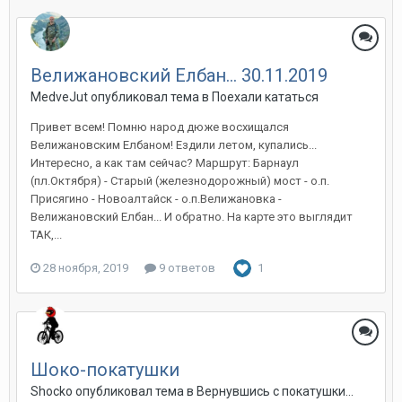
Велижановский Елбан... 30.11.2019
MedveJut
опубликовал тема в
Поехали кататься
Привет всем! Помню народ дюже восхищался
Велижановским Елбаном! Ездили летом, купались...
Интересно, а как там сейчас? Маршрут: Барнаул
(пл.Октября) - Старый (железнодорожный) мост - о.п.
Присягино - Новоалтайск - о.п.Велижановка -
Велижановский Елбан... И обратно. На карте это выглядит
ТАК,...
28 ноября, 2019
9 ответов
1
Шоко-покатушки
Shocko
опубликовал тема в
Вернувшись с покатушки...