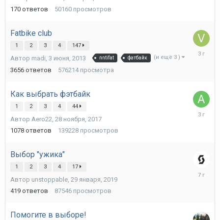
170
ответов
50160
просмотров
Fatbike club
1
2
3
4
147
2
(и ещё 3 )
Автор
madi
,
3 июня, 2013
nntifat
фатбайк
декабря,
2022
3656
ответов
576214
просмотра
Как выбрать фэтбайк
1
2
3
4
44
11
Автор
Aero22
,
28 ноября, 2017
ноября,
2022
1078
ответов
139228
просмотров
Выбор "ужика"
1
2
3
4
17
25
Автор
unstoppable
,
29 января, 2019
апреля,
2019
419
ответов
87546
просмотров
Помогите в выборе!