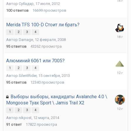
Автор
Субадаp
,
17 июля, 2012
июля,
2012
100
ответов
16699
просмотров
Merida TFS 100-D Стоит ли брать?
1
2
3
4
11
Автор
Damage
,
12 февраля, 2008
марта,
2008
95
ответов
43262
просмотра
Алюминий 6061 или 7005?
1
2
3
4
18
Автор
SilentRider
,
15 сентября, 2013
сентября
2013
95
ответов
12340
просмотров
Выборы выборы, кандидаты Avalanche 4.0 \
Mongoose Tyax Sport \ Jamis Trail X2
18
1
2
3
4
марта,
Автор
nikpost
,
12 марта, 2014
2014
91
ответ
17822
просмотра