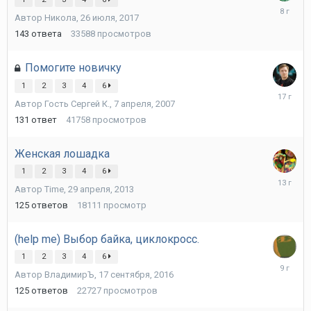
13
Автор
Никола
,
26 июля, 2017
августа,
2017
143
ответа
33588
просмотров
Помогите новичку
1
2
3
4
6
11
Автор Гость Сергей К.,
7 апреля, 2007
июня,
2009
131
ответ
41758
просмотров
Женская лошадка
1
2
3
4
6
11
Автор
Time
,
29 апреля, 2013
июня,
2013
125
ответов
18111
просмотр
(help me) Выбор байка, циклокросс.
1
2
3
4
6
20
Автор
ВладимирЪ
,
17 сентября, 2016
мая,
2017
125
ответов
22727
просмотров