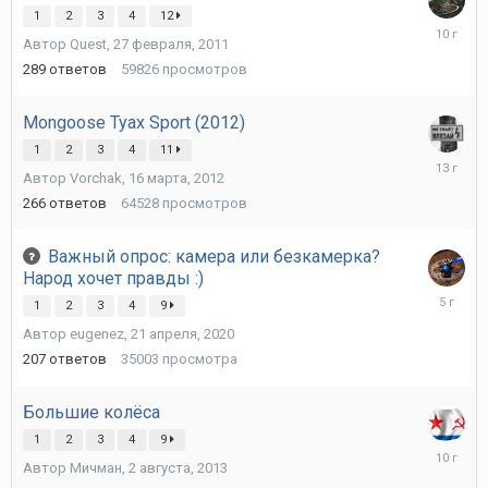
1
2
3
4
12
3
Автор
Quest
,
27 февраля, 2011
октября,
2015
289
ответов
59826
просмотров
Mongoose Tyax Sport (2012)
1
2
3
4
11
15
Автор
Vorchak
,
16 марта, 2012
апреля,
2013
266
ответов
64528
просмотров
Важный опрос: камера или безкамерка?
Народ хочет правды :)
8
1
2
3
4
9
июня,
Автор
eugenez
,
21 апреля, 2020
2021
207
ответов
35003
просмотра
Большие колёса
1
2
3
4
9
5
Автор
Мичман
,
2 августа, 2013
февраля