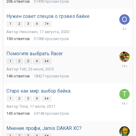
2016
206
ответов
37490
просмотров
Нужен совет спецов о грэвел байке
1
2
3
4
7
14
Автор
Николаич
,
17 августа, 2020
мая,
2021
150
ответов
31586
просмотров
Помогите выбрать Racer
1
2
3
4
6
27
Автор
Tviti
,
23 июля, 2013
июля,
2013
146
ответов
18427
просмотров
Старо как мир: выбор байка.
1
2
3
4
6
12
Автор
Time
,
17 июля, 2011
августа,
2011
145
ответов
24148
просмотров
Мнение профи, Jamis DAKAR XC?
1
2
3
4
6