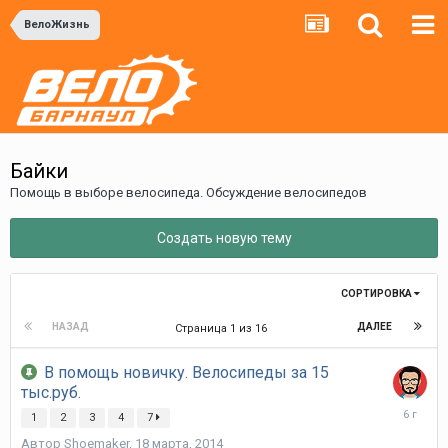
ВелоЖизнь
Байки
Помощь в выборе велосипеда. Обсуждение велосипедов
Создать новую тему
СОРТИРОВКА
НАЗАД
ДАЛЕЕ
Страница 1 из 16
В помощь новичку. Велосипеды за 15
тыс.руб.
12
1
2
3
4
7
июля,
Автор
Shoemaker
,
18 марта, 2014
2020