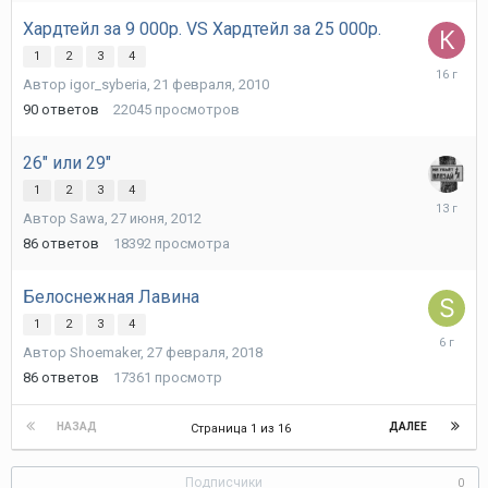
Хардтейл за 9 000р. VS Хардтейл за 25 000р.
1
2
3
4
20
Автор
igor_syberia
,
21 февраля, 2010
марта,
2010
90
ответов
22045
просмотров
26" или 29"
1
2
3
4
16
Автор
Sawa
,
27 июня, 2012
апреля,
2013
86
ответов
18392
просмотра
Белоснежная Лавина
1
2
3
4
24
Автор
Shoemaker
,
27 февраля, 2018
августа,
2019
86
ответов
17361
просмотр
НАЗАД
ДАЛЕЕ
Страница 1 из 16
Подписчики
0