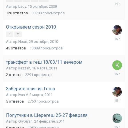
2
Автор
Lady
,
15 октября, 2009
ноября,
2011
126
ответов
33700
просмотров
Открываем сезон 2010
1
2
11
Автор
Иван
,
29 октября, 2010
апреля,
2011
45
ответов
13089
просмотров
трансферт в геш 18/03/11 вечером
Автор
kazzah
,
16 марта, 2011
16
2
ответа
2291
просмотр
марта,
2011
Заберите плиз из Геша
Автор
Ivan V
,
2 марта, 2011
4
5
ответов
2760
просмотров
марта,
2011
Попутчики в Шерегеш 25-27 февраля
Автор
Grybiyan
,
24 февраля, 2011
24
0
ответов
1959
просмотров