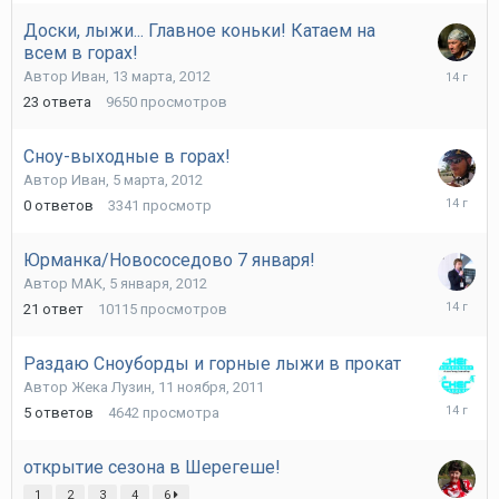
Доски, лыжи... Главное коньки! Катаем на
всем в горах!
21
Автор
Иван
,
13 марта, 2012
марта,
23
ответа
9650
просмотров
2012
Сноу-выходные в горах!
Автор
Иван
,
5 марта, 2012
5
0
ответов
3341
просмотр
марта,
2012
Юрманка/Новососедово 7 января!
Автор
MAK
,
5 января, 2012
16
21
ответ
10115
просмотров
января,
2012
Раздаю Сноуборды и горные лыжи в прокат
Автор
Жека Лузин
,
11 ноября, 2011
28
5
ответов
4642
просмотра
ноября,
2011
открытие сезона в Шерегеше!
1
2
3
4
6