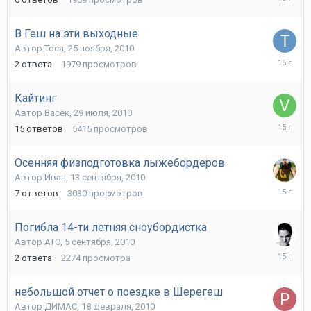
февраля
2011
В Геш на эти выходные
Автор
Тося
,
25 ноября, 2010
26
2
ответа
1979
просмотров
ноября,
2010
Кайтинг
Автор
Васёк
,
29 июля, 2010
9
15
ответов
5415
просмотров
октября,
2010
Осенняя физподготовка лыжебордеров
Автор
Иван
,
13 сентября, 2010
19
7
ответов
3030
просмотров
сентября
2010
Погибла 14-ти летняя сноубордистка
Автор
ATO
,
5 сентября, 2010
7
2
ответа
2274
просмотра
сентября
2010
небольшой отчет о поездке в Шерегеш
Автор
ДИМАС
,
18 февраля, 2010