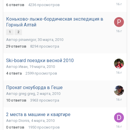
14
6
ответов
4236
просмотров
апреля,
2010
Коньково-лыже-бордическая экспедиция в
Горный Алтай
12
1
2
апреля,
Автор
pinaevigor
,
30 марта, 2010
2010
29
ответов
8294
просмотра
Ski-board поездки весной 2010
Автор
Иван
,
19 марта, 2010
27
4
ответа
2599
просмотров
марта,
2010
Прокат сноуборда в Геше
Автор
greg greg
,
2 марта, 2010
8
10
ответов
3963
просмотра
марта,
2010
2 места в машине и квартире
Автор
Dionis
,
4 марта, 2010
4
0
ответов
1950
просмотров