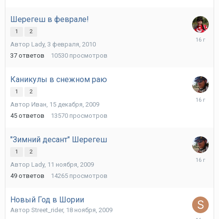
марта,
2010
Шерегеш в феврале!
1
2
24
Автор
Lady
,
3 февраля, 2010
февраля
2010
37
ответов
10530
просмотров
Каникулы в снежном раю
1
2
9
Автор
Иван
,
15 декабря, 2009
февраля
2010
45
ответов
13570
просмотров
"Зимний десант" Шерегеш
1
2
15
Автор
Lady
,
11 ноября, 2009
декабря,
2009
49
ответов
14265
просмотров
Новый Год в Шории
Автор
Street_rider
,
18 ноября, 2009
8