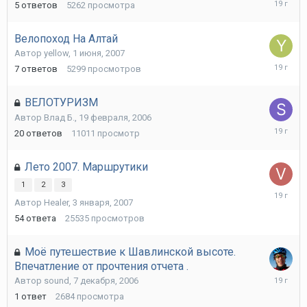
5
ответов
5262
просмотра
июня,
2007
Велопоход На Алтай
Автор
yellow
,
1 июня, 2007
9
7
ответов
5299
просмотров
июня,
2007
ВЕЛОТУРИЗМ
Автор
Влад Б.
,
19 февраля, 2006
19
20
ответов
11011
просмотр
февраля
2007
Лето 2007. Маршрутики
1
2
3
1
Автор
Healer
,
3 января, 2007
февраля
2007
54
ответа
25535
просмотров
Моё путешествие к Шавлинской высоте.
Впечатление от прочтения отчета .
7
Автор
sound
,
7 декабря, 2006
декабря,
1
ответ
2684
просмотра
2006