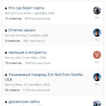
Кто где берет карты
Автор Гость Kiser,
1 декабря, 2006
6
11
ответов
6879
просмотров
декабря,
2006
Отчетик нашел
Автор
Леонид
,
7 ноября, 2006
7
5
ответов
4661
просмотр
ноября,
2006
милиция и интуристы
Автор
vital
,
2 сентября, 2006
8
15
ответов
7549
просмотров
сентября
2006
Уважаемый товарищ Eric Noll from Seatlle,
USA
23
Автор
Иван
,
27 сентября, 2005
августа,
23
ответа
11760
просмотров
2006
дружеские сайты