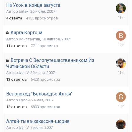
На Укок в конце августа
Автор
birtek
,
26 июля, 2007
30
4
ответа
4155
просмотров
июля,
2007
Карта Коргона
Автор
Константин
,
10 января, 2007
19
11
ответов
7711
просмотр
июля,
2007
Встреча С Велопутешественником Из
Читинской Области
29
Автор
Ivan V
,
20 июня, 2007
июня,
13
ответов
6423
просмотра
2007
Велопоход "Беловодье Алтая"
Автор
Сулой
,
24 мая, 2007
20
12
ответов
6803
просмотра
июня,
2007
Алтай-тыва-хакассия-шория
Автор
Ivan V
,
7 июня, 2007
13